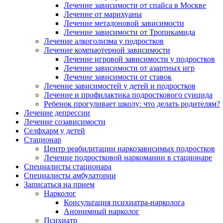
Лечение зависимости от спайса в Москве
Лечение от марихуаны
Лечение метадоновой зависимости
Лечение зависимости от Тропикамида
Лечение алкоголизма у подростков
Лечение компьютерной зависимости
Лечение игровой зависимости у подростков
Лечение зависимости от азартных игр
Лечение зависимости от ставок
Лечение
зависимостей
у детей и подростков
Лечение и профилактика подросткового суицида
Ребенок прогуливает школу: что делать родителям?
Лечение депрессии
Лечение созависимости
Селфхарм у детей
Стационар
Центр реабилитации наркозависимых подростков
Лечение подростковой наркомании в стационаре
Специалисты стационара
Специалисты амбулатории
Записаться на прием
Нарколог
Консультация психиатра-нарколога
Анонимный нарколог
Психиатр