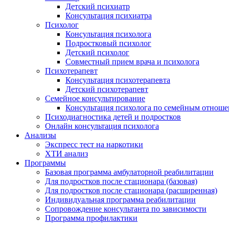
Детский психиатр
Консультация психиатра
Психолог
Консультация психолога
Подростковый психолог
Детский психолог
Совместный прием врача и психолога
Психотерапевт
Консультация психотерапевта
Детский психотерапевт
Семейное консультирование
Консультация психолога по семейным отнош
Психодиагностика детей и подростков
Онлайн консультация психолога
Анализы
Экспресс тест на наркотики
ХТИ анализ
Программы
Базовая программа амбулаторной реабилитации
Для подростков после стационара (базовая)
Для подростков после стационара (расширенная)
Индивидуальная программа реабилитации
Сопровождение консультанта по зависимости
Программа профилактики