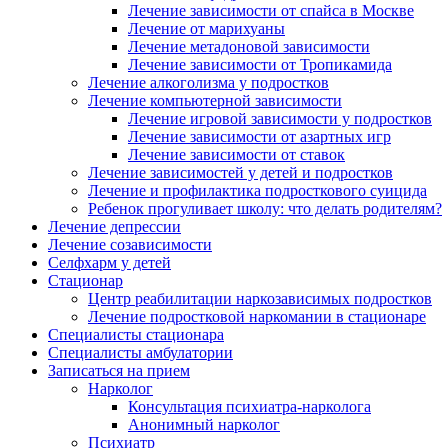
Лечение зависимости от спайса в Москве
Лечение от марихуаны
Лечение метадоновой зависимости
Лечение зависимости от Тропикамида
Лечение алкоголизма у подростков
Лечение компьютерной зависимости
Лечение игровой зависимости у подростков
Лечение зависимости от азартных игр
Лечение зависимости от ставок
Лечение
зависимостей
у детей и подростков
Лечение и профилактика подросткового суицида
Ребенок прогуливает школу: что делать родителям?
Лечение депрессии
Лечение созависимости
Селфхарм у детей
Стационар
Центр реабилитации наркозависимых подростков
Лечение подростковой наркомании в стационаре
Специалисты стационара
Специалисты амбулатории
Записаться на прием
Нарколог
Консультация психиатра-нарколога
Анонимный нарколог
Психиатр