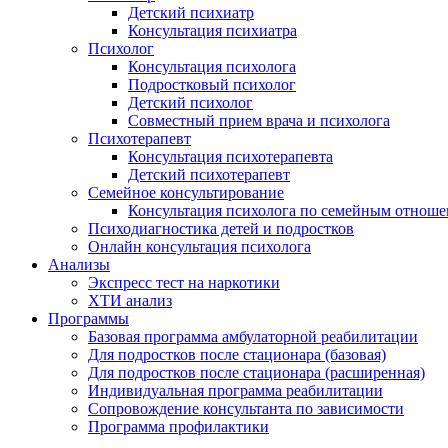
Детский психиатр
Консультация психиатра
Психолог
Консультация психолога
Подростковый психолог
Детский психолог
Совместный прием врача и психолога
Психотерапевт
Консультация психотерапевта
Детский психотерапевт
Семейное консультирование
Консультация психолога по семейным отнош
Психодиагностика детей и подростков
Онлайн консультация психолога
Анализы
Экспресс тест на наркотики
ХТИ анализ
Программы
Базовая программа амбулаторной реабилитации
Для подростков после стационара (базовая)
Для подростков после стационара (расширенная)
Индивидуальная программа реабилитации
Сопровождение консультанта по зависимости
Программа профилактики