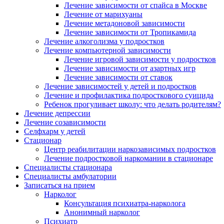
Лечение зависимости от спайса в Москве
Лечение от марихуаны
Лечение метадоновой зависимости
Лечение зависимости от Тропикамида
Лечение алкоголизма у подростков
Лечение компьютерной зависимости
Лечение игровой зависимости у подростков
Лечение зависимости от азартных игр
Лечение зависимости от ставок
Лечение
зависимостей
у детей и подростков
Лечение и профилактика подросткового суицида
Ребенок прогуливает школу: что делать родителям?
Лечение депрессии
Лечение созависимости
Селфхарм у детей
Стационар
Центр реабилитации наркозависимых подростков
Лечение подростковой наркомании в стационаре
Специалисты стационара
Специалисты амбулатории
Записаться на прием
Нарколог
Консультация психиатра-нарколога
Анонимный нарколог
Психиатр