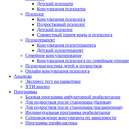
Детский психиатр
Консультация психиатра
Психолог
Консультация психолога
Подростковый психолог
Детский психолог
Совместный прием врача и психолога
Психотерапевт
Консультация психотерапевта
Детский психотерапевт
Семейное консультирование
Консультация психолога по семейным отнош
Психодиагностика детей и подростков
Онлайн консультация психолога
Анализы
Экспресс тест на наркотики
ХТИ анализ
Программы
Базовая программа амбулаторной реабилитации
Для подростков после стационара (базовая)
Для подростков после стационара (расширенная)
Индивидуальная программа реабилитации
Сопровождение консультанта по зависимости
Программа профилактики