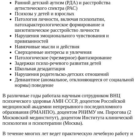
Ранний детский аутизм (РДА) и расстройства
аутистического спектра (РАС)
Психозы у детей и взрослых
Патология личности, включая психопатии,
патохарактерологическое формирование и
шизотипическое расстройство личности
Нарушения эмоционального чувствования и
привязанностей
Навязчивые мысли и действия
Сверхценные интересы и увлечения
Патологическое (чрезмерное) фантазирование
Задержки психо-речевого развития детей
Школьная дезадаптация
Нарушения родительско-детских отношений
Девиантное (аномальное, отклоняющееся от социальной
нормы) поведение
В различные годы работала научным сотрудником ВНЦ
психического здоровья АМН СССР, доцентом Российской
медицинской академии непрерывного последипломного
образования (РМАНПО), доцентом РНИМУ им. Пирогова (2
Московский мединститут), доцентом Института клинической
психологии и психотерапии (Москва).
В течение многих лет ведет практическую лечебную работу и